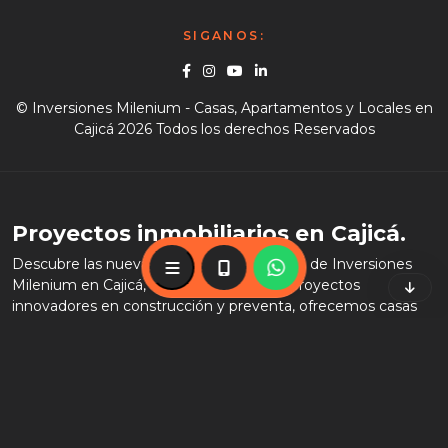
SIGANOS:
Facebook
Instagram
Youtube
Linkedin
© Inversiones Milenium - Casas, Apartamentos y Locales en
Cajicá 2026 Todos los derechos Reservados
Proyectos inmobiliarios en Cajicá.
Descubre las nuevas opciones de vivienda de Inversiones
Menú
57317-649-4027
57317-649-4027
Milenium en Cajicá, Cundinamarca. Con proyectos
innovadores en construcción y preventa, ofrecemos casas
campestres con diseños únicos y espacios personalizables.
Destacamos por ser una reconocida constructora de
vivienda, brindando casas nuevas en venta. ¡Compra tu
nueva vivienda con nosotros y experimenta la excelencia en
cada detalle!
Sala de Ventas:
Kilometro 4 vía Chía - Cajicá.