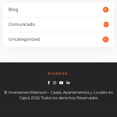
Blog
6
Comunicado
1
Uncategorized
0
SIGANOS:
Facebook
Instagram
Youtube
Linkedin
© Inversiones Milenium - Casas, Apartamentos y Locales en
Cajicá 2026 Todos los derechos Reservados