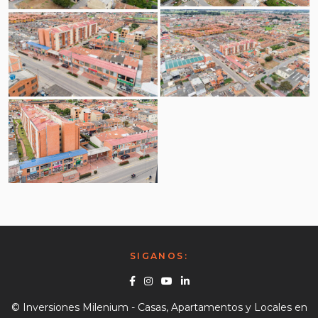
Vista Aérea
Vista Aérea
Vista General
Vista Aérea
Vista General
SIGANOS:
Facebook
Instagram
Youtube
Linkedin
© Inversiones Milenium - Casas, Apartamentos y Locales en