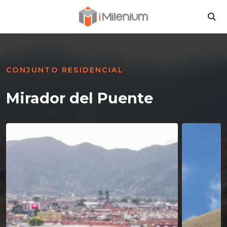
Inversiones Milen
BU
CONJUNTO RESIDENCIAL
Mirador del Puente