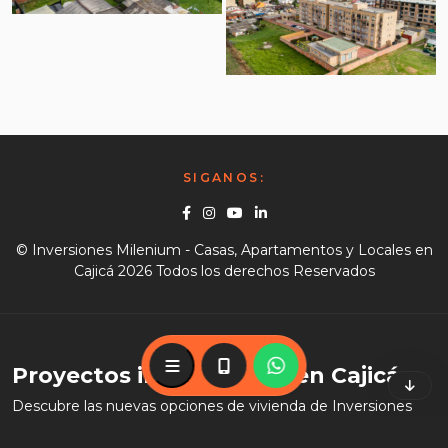
Vista Aérea
Vista Aérea
SIGANOS:
Facebook
Instagram
Youtube
Linkedin
© Inversiones Milenium - Casas, Apartamentos y Locales en
Cajicá 2026 Todos los derechos Reservados
Proyectos inmobiliarios en Cajicá.
Menú
57317-649-4027
57317-649-4027
Descubre las nuevas opciones de vivienda de Inversiones
Milenium en Cajicá, Cundinamarca. Con proyectos
innovadores en construcción y preventa, ofrecemos casas